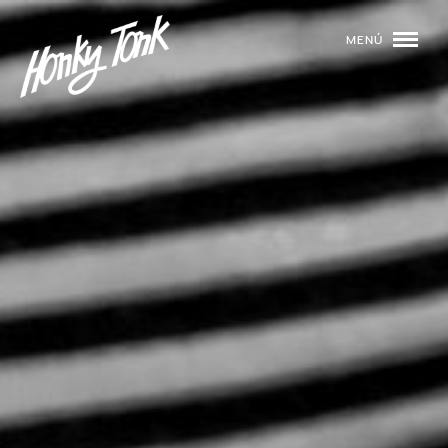
MENÚ
01
PROGRAMACIÓN
02
DJS
03
EVENTOS
04
TOCA CON NOSOTROS
05
QUIÉNES SOMOS