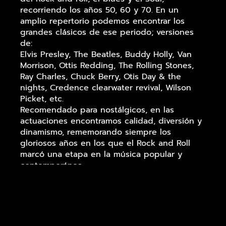
recorriendo los años 50, 60 y 70. En un
amplio repertorio podemos encontrar los
grandes clásicos de ese periodo; versiones
de:
Elvis Presley, The Beatles, Buddy Holly, Van
Morrison, Ottis Redding, The Rolling Stones,
Ray Charles, Chuck Berry, Otis Day & the
nights, Credence clearwater revival, Wilson
Picket, etc.
Recomendado para nostálgicos, en las
actuaciones encontramos calidad, diversión y
dinamismo, rememorando siempre los
gloriosos años en los que el Rock and Roll
marcó una etapa en la música popular y
contemporánea.
En la voz
Angel Gago
, Procedente de
formaciones como Navy Blue, grabando un
primer disco. The Summer Boys (banda de
covers de los míticos Beach Boys), potencia