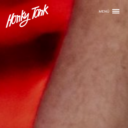
MENÚ
01
PROGRAMACIÓN
02
DJS
03
EVENTOS
04
TOCA CON NOSOTROS
05
QUIÉNES SOMOS