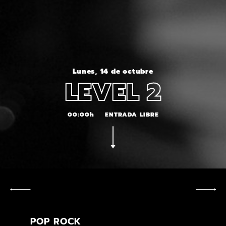
Lunes, 14 de octubre
LEVEL 2
00:00h
ENTRADA LIBRE
POP ROCK