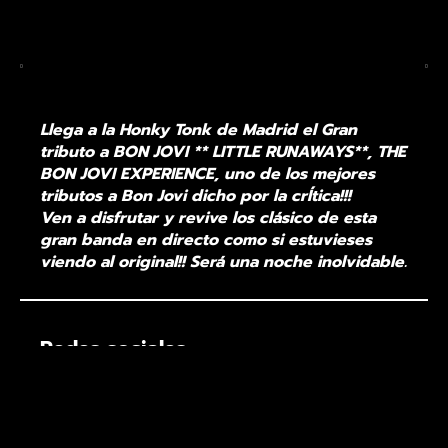
Llega a la Honky Tonk de Madrid el Gran
tributo a BON JOVI ** LITTLE RUNAWAYS**, THE
BON JOVI EXPERIENCE, uno de los mejores
tributos a Bon Jovi dicho por la crÍtica!!!
Ven a disfrutar y revive los clásico de esta
gran banda en directo como si estuvieses
viendo al original!! Será una noche inolvidable.
Redes sociales