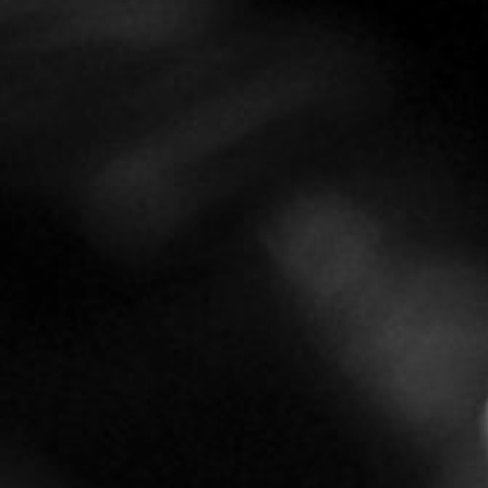
TOCA 
04
Q
05
NUESTRA HIS