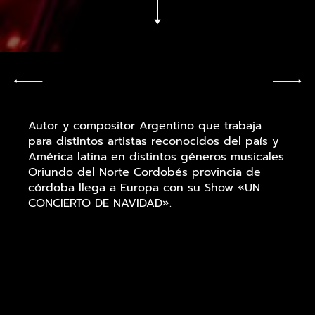
Autor y compositor Argentino que trabaja
para distintos artistas reconocidos del país y
América latina en distintos géneros musicales.
Oriundo del Norte Cordobés provincia de
córdoba llega a Europa con su Show «UN
CONCIERTO DE NAVIDAD».