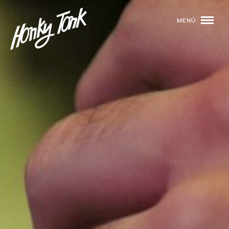
MENÚ
01
PROGRAMACIÓN
02
DJS
03
EVENTOS
04
TOCA CON NOSOTROS
05
QUIÉNES SOMOS