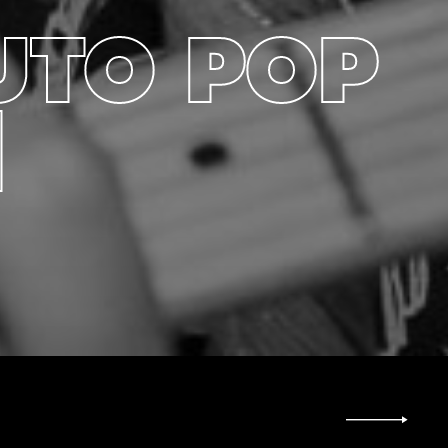
UTO POP
]