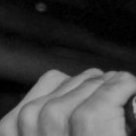
TOCA 
04
Q
05
NUESTRA HIS