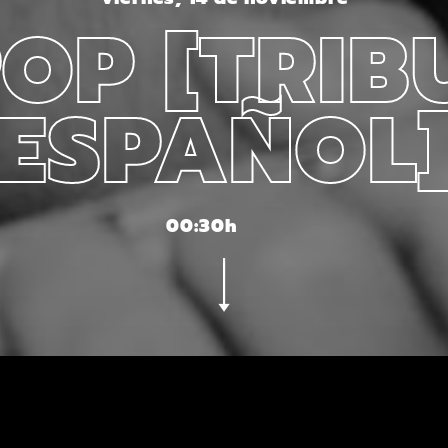
OP [TRIB
ESPAÑOL
00:30h