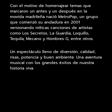
Con el motivo de homenajear temas que
marcaron un antes y un después en la
movida madrileña nació MetroPop, un grupo
que comenzó su andadura en 2001
versionando míticas canciones de artistas
como ​Los Secretos, La Guardia, Loquillo,
Tequila, Mecano y Hombres G, entre otros.
Un espectáculo lleno de diversión, calidad,
risas, potencia y buen ambiente. Una aventura
musical con los grandes éxitos de nuestra
historia viva.
Anímate a descubrir a MetroPop y a disfrutar
con nosotros en cada canción.
No se ha cargado el JS de Justified Image Grid.
Intente desactivar "Carga condicional de script" en
los Ajustes generales.