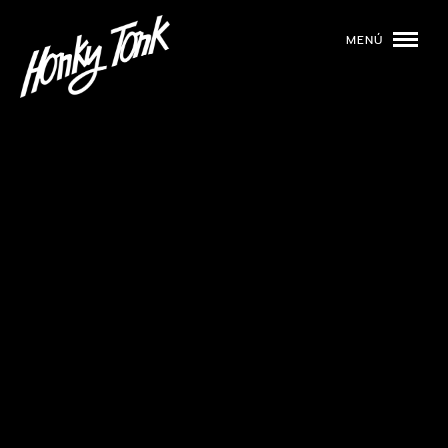
MENÚ
01
PROGRAMACIÓN
02
DJS
03
EVENTOS
04
TOCA CON NOSOTROS
05
QUIÉNES SOMOS
NUESTRA HISTORIA
RIDER TÉCNICO
GALERÍA
DE IMÁGENES