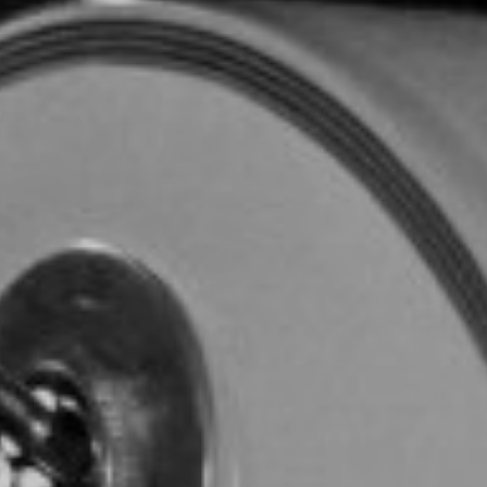
TOCA 
04
Q
05
NUESTRA HIS