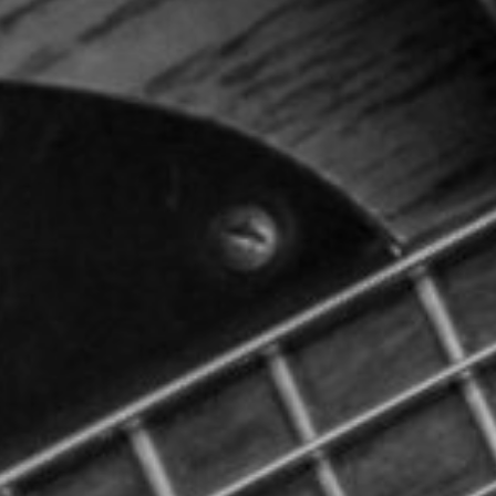
TOCA 
04
Q
05
NUESTRA HIS