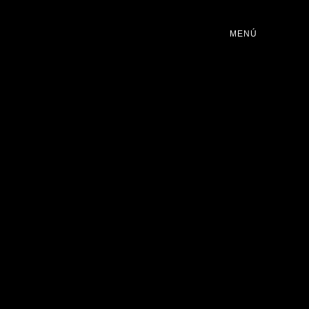
ROGRAMACIÓN
MENÚ
DJS
EVENTOS
ON NOSOTROS