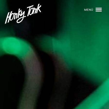
MENÚ
01
PROGRAMACIÓN
02
DJS
03
EVENTOS
04
TOCA CON NOSOTROS
05
QUIÉNES SOMOS