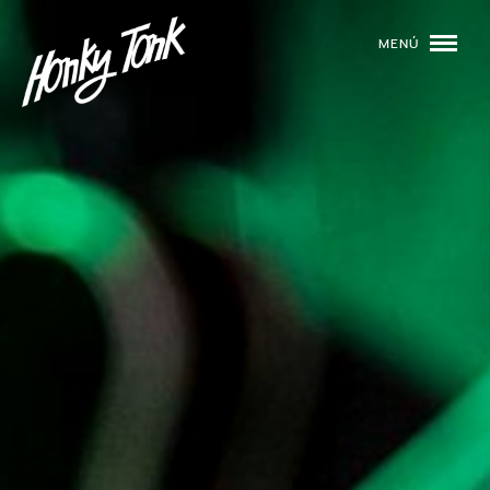
MENÚ
01
PROGRAMACIÓN
02
DJS
03
EVENTOS
04
TOCA CON NOSOTROS
05
QUIÉNES SOMOS