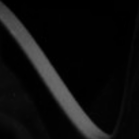
TOCA 
04
Q
05
NUESTRA HIS