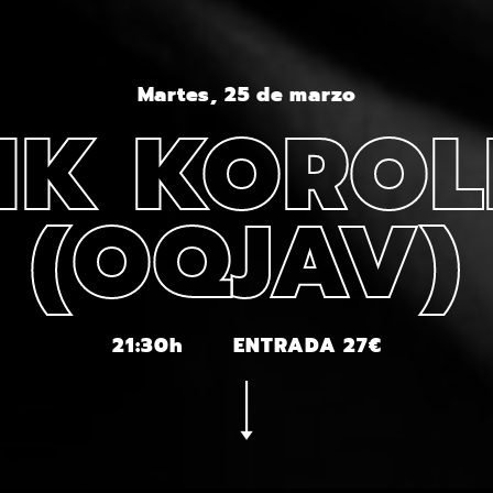
Martes, 25 de marzo
IK KOROL
(OQJAV)
21:30h
ENTRADA 27€