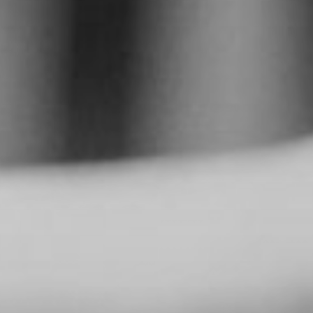
TOCA 
04
Q
05
NUESTRA HIS