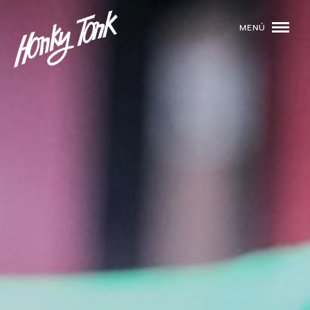
MENÚ
01
PROGRAMACIÓN
02
DJS
03
EVENTOS
04
TOCA CON NOSOTROS
05
QUIÉNES SOMOS