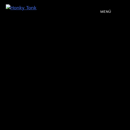
MENÚ
PROGRAMACIÓN
DJS
EVENTOS
TOCA CON NOSOTROS
QUIÉNES SOMOS
NUESTRA HISTORIA
RIDER TÉCNICO
GALERÍA
DE IMÁGENES