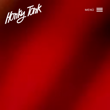
MENÚ
01
PROGRAMACIÓN
02
DJS
03
EVENTOS
04
TOCA CON NOSOTROS
05
QUIÉNES SOMOS