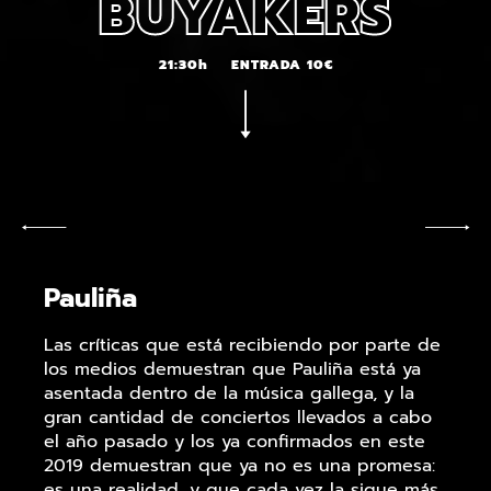
BUYAKERS
21:30h
ENTRADA 10€
Pauliña
Las críticas que está recibiendo por parte de
los medios demuestran que Pauliña está ya
asentada dentro de la música gallega, y la
gran cantidad de conciertos llevados a cabo
el año pasado y los ya confirmados en este
2019 demuestran que ya no es una promesa:
es una realidad, y que cada vez la sigue más