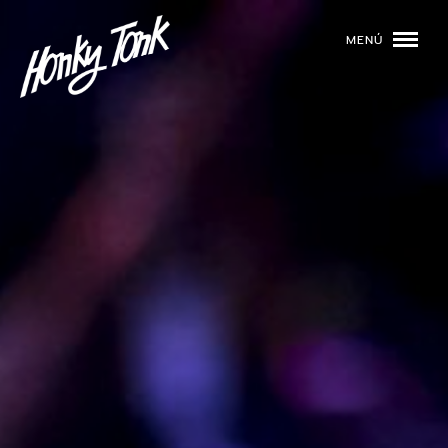
MENÚ
01
PROGRAMACIÓN
02
DJS
03
EVENTOS
04
TOCA CON NOSOTROS
05
QUIÉNES SOMOS