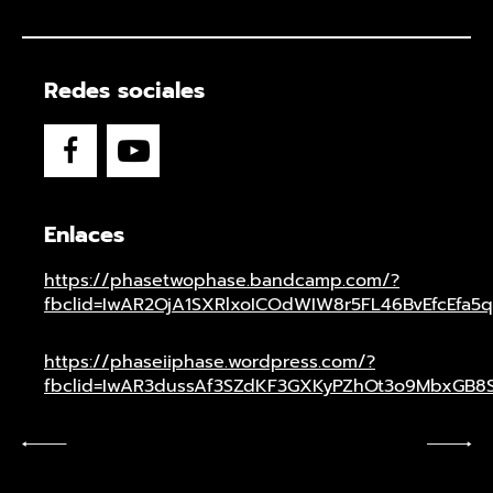
Redes sociales
Enlaces
https://phasetwophase.bandcamp.com/?
fbclid=IwAR2OjA1SXRlxoICOdWIW8r5FL46BvEfcEfa5
https://phaseiiphase.wordpress.com/?
fbclid=IwAR3dussAf3SZdKF3GXKyPZhOt3o9MbxGB