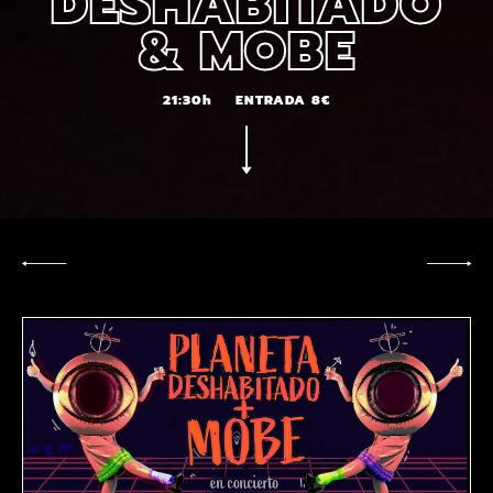
DESHABITADO
& MOBE
21:30h
ENTRADA 8€