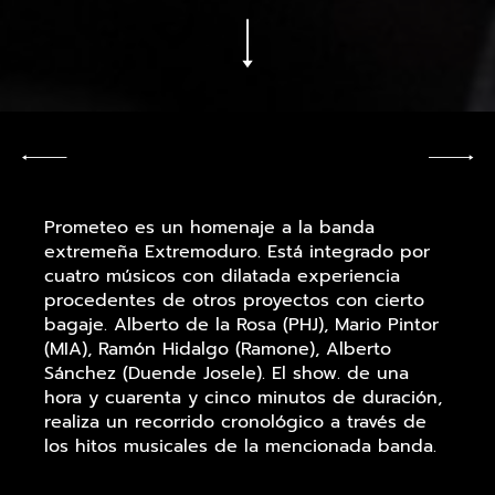
Prometeo es un homenaje a la banda
extremeña Extremoduro. Está integrado por
cuatro músicos con dilatada experiencia
procedentes de otros proyectos con cierto
bagaje. Alberto de la Rosa (PHJ), Mario Pintor
(MIA), Ramón Hidalgo (Ramone), Alberto
Sánchez (Duende Josele). El show. de una
hora y cuarenta y cinco minutos de duración,
realiza un recorrido cronológico a través de
los hitos musicales de la mencionada banda.