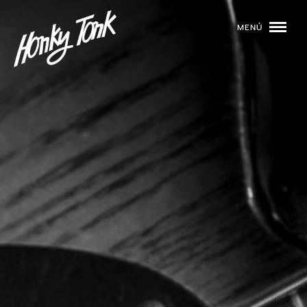
MENÚ
01
PROGRAMACIÓN
02
DJS
03
EVENTOS
04
TOCA CON NOSOTROS
05
QUIÉNES SOMOS