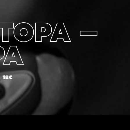
STOPA –
PA
 18€