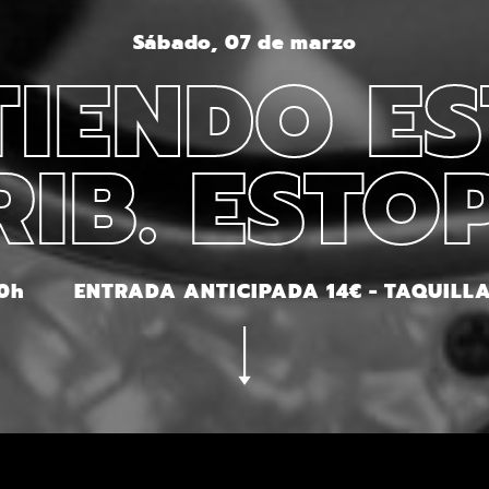
Sábado, 07 de marzo
IENDO E
RIB. ESTO
30h
ENTRADA ANTICIPADA 14€ - TAQUILLA