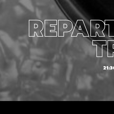
REPART
T
21: