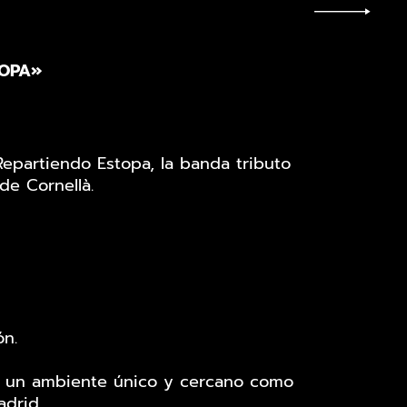
TOPA»
Repartiendo Estopa, la banda tributo
de Cornellà.
n.
 en un ambiente único y cercano como
adrid.