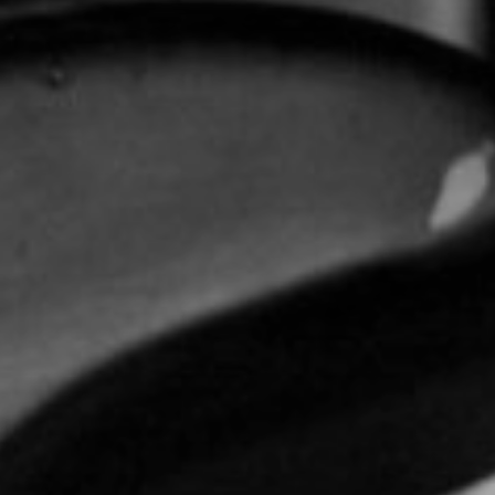
TOCA 
04
Q
05
NUESTRA HIS