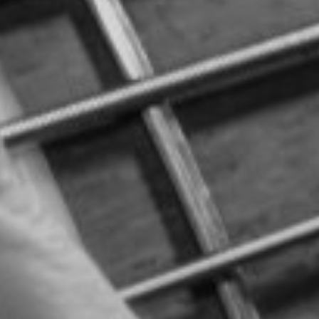
TOCA 
04
Q
05
NUESTRA HIS