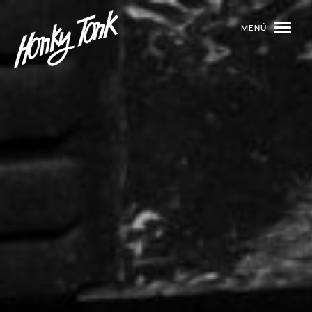
MENÚ
01
PROGRAMACIÓN
02
DJS
03
EVENTOS
04
TOCA CON NOSOTROS
05
QUIÉNES SOMOS