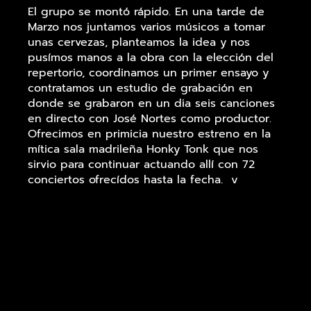
El grupo se montó rápido. En una tarde de
Marzo nos juntamos varios músicos a tomar
unas cervezas, planteamos la idea y nos
pusímos manos a la obra con la elección del
repertorio, coordinamos un primer ensayo y
contratamos un estudio de grabación en
donde se grabaron en un dia seis canciones
en directo con José Nortes como productor.
Ofrecimos en primicia nuestro estreno en la
mítica sala madrileña Honky Tonk que nos
sirvio para continuar actuando allí con 72
conciertos ofrecídos hasta la fecha, y
convirtiendonos en el grupo con mayor éxito
de afluencia de público de la sala.
Todo esto nos abrió puertas, y la tela de
araña empezó a tejerse. Comenzó una
incesante lluvia de contrataciones para fiestas
privadas y de empresa, y el interés del Ayto.