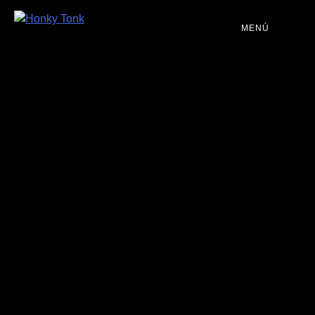
MENÚ
PROGRAMACIÓN
DJS
EVENTOS
TOCA CON NOSOTROS
QUIÉNES SOMOS
NUESTRA HISTORIA
RIDER TÉCNICO
GALERÍA DE IMÁGENES