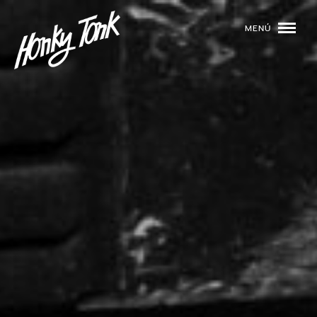
MENÚ
01
PROGRAMACIÓN
02
DJS
03
EVENTOS
04
TOCA CON NOSOTROS
05
QUIÉNES SOMOS