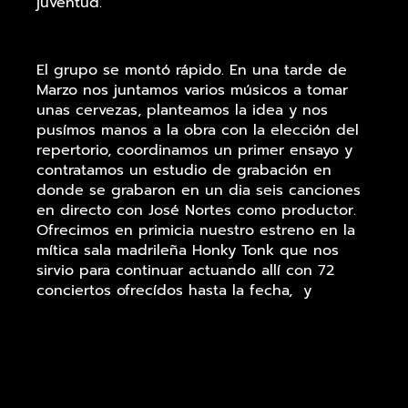
juventud.
El grupo se montó rápido. En una tarde de
Marzo nos juntamos varios músicos a tomar
unas cervezas, planteamos la idea y nos
pusímos manos a la obra con la elección del
repertorio, coordinamos un primer ensayo y
contratamos un estudio de grabación en
donde se grabaron en un dia seis canciones
en directo con José Nortes como productor.
Ofrecimos en primicia nuestro estreno en la
mítica sala madrileña Honky Tonk que nos
sirvio para continuar actuando allí con 72
conciertos ofrecídos hasta la fecha, y
convirtiendonos en el grupo con mayor éxito
de afluencia de público de la sala.
Todo esto nos abrió puertas, y la tela de