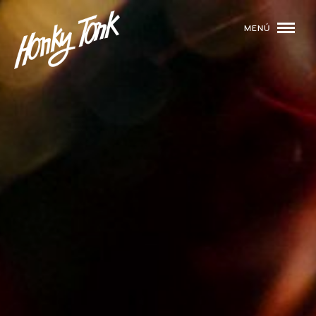
MENÚ
01
PROGRAMACIÓN
02
DJS
03
EVENTOS
04
TOCA CON NOSOTROS
05
QUIÉNES SOMOS
NUESTRA HISTORIA
RIDER TÉCNICO
GALERÍA
DE IMÁGENES