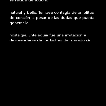
se recibe de todo lo
natural y bello. Tembea contagia de amplitud
de corazón, a pesar de las dudas que pueda
generar la
nostalgia. Entelequia fue una invitación a
desprenderse de los lastres del pasado sin
miedo y a vivir
intensamente el presente.
Sobre la artista:
Tembea (Paris, 2 junio 2001) inicia sus
primeros contactos con la música en Senlís
(Francia), próximo al norte
de Paris. Ya desde su infancia, comienza a