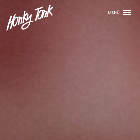
MENÚ
01
PROGRAMACIÓN
02
DJS
03
EVENTOS
04
TOCA CON NOSOTROS
05
QUIÉNES SOMOS