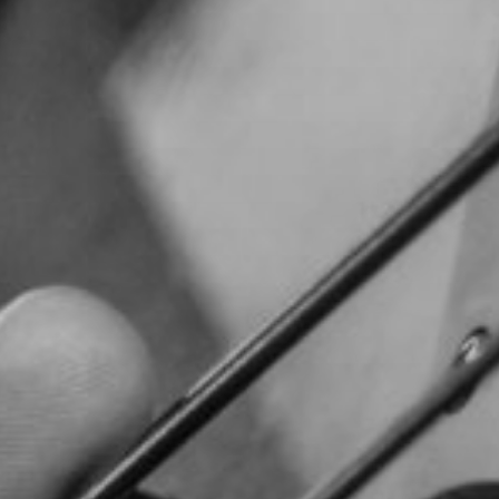
TOCA 
04
Q
05
NUESTRA HIS