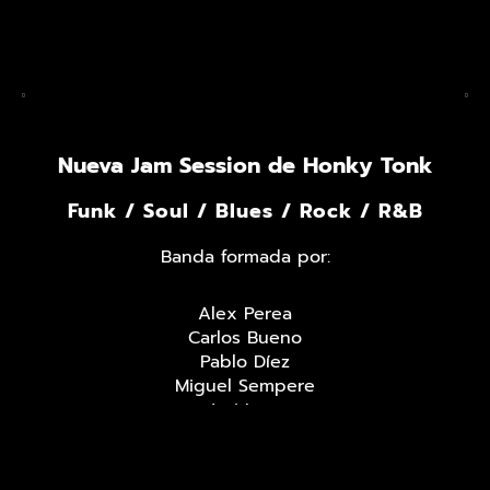
Nueva Jam Session de Honky Tonk
Funk / Soul / Blues / Rock / R&B
Banda formada por:
Alex Perea
Carlos Bueno
Pablo Díez
Miguel Sempere
Javi Loza