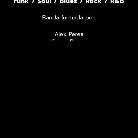
Funk / Soul / Blues / Rock / R&B
Banda formada por:
Alex Perea
Carlos Bueno
Micky Martínez
Miguel Sempere
Javi Loza