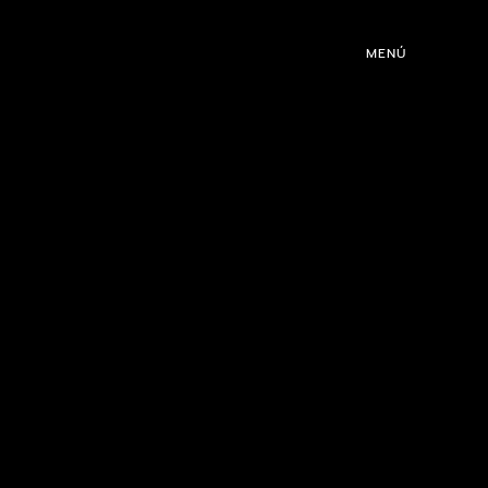
MENÚ
ROGRAMACIÓN
DJS
02
EVENTOS
03