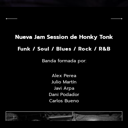
Nueva Jam Session de Honky Tonk
Funk / Soul / Blues / Rock / R&B
Banda formada por:
Alex Perea
Julio Martín
Javi Arpa
Dani Podador
Carlos Bueno