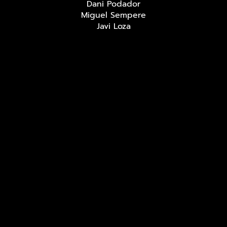
Dani Podador
Miguel Sempere
Javi Loza
Redes sociales
LIVE MUSIC BAR