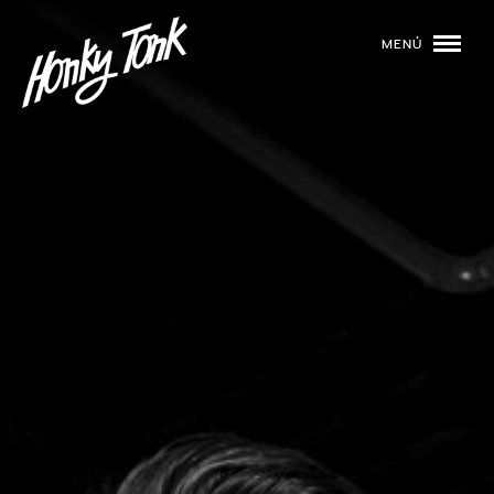
MENÚ
01
PROGRAMACIÓN
02
DJS
03
EVENTOS
04
TOCA CON NOSOTROS
05
QUIÉNES SOMOS