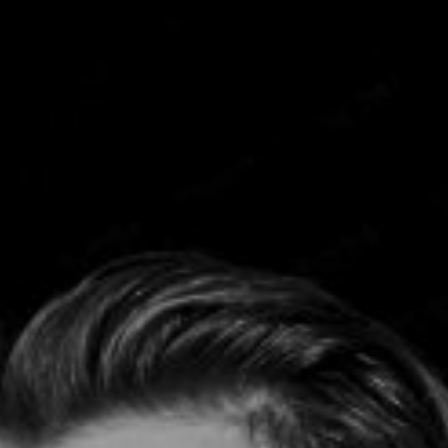
TOCA 
04
Q
05
NUESTRA HIS