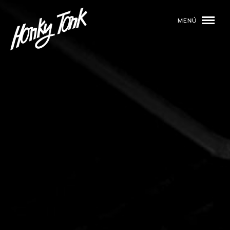
MENÚ
01
PROGRAMACIÓN
02
DJS
03
EVENTOS
04
TOCA CON NOSOTROS
05
QUIÉNES SOMOS