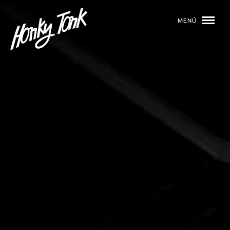
MENÚ
01
PROGRAMACIÓN
02
DJS
03
EVENTOS
04
TOCA CON NOSOTROS
05
QUIÉNES SOMOS