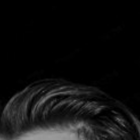
TOCA 
04
Q
05
NUESTRA HIS