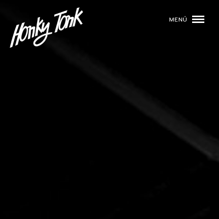
MENÚ
01
PROGRAMACIÓN
02
DJS
03
EVENTOS
04
TOCA CON NOSOTROS
05
QUIÉNES SOMOS