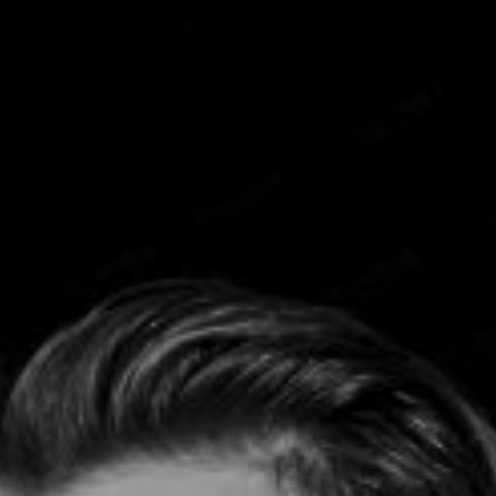
TOCA 
04
Q
05
NUESTRA HIS