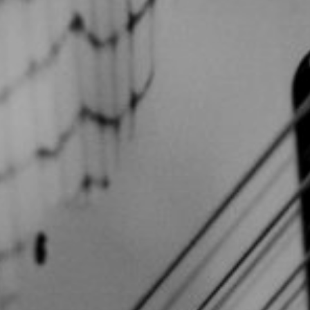
TOCA 
04
Q
05
NUESTRA HIS