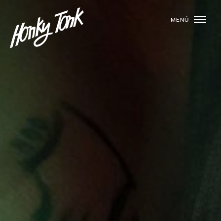
MENÚ
01
PROGRAMACIÓN
02
DJS
03
EVENTOS
04
TOCA CON NOSOTROS
05
QUIÉNES SOMOS