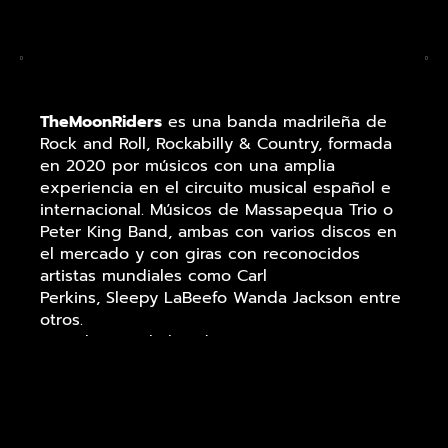
The
Moon
Riders
es una banda madrileña de
Rock and Roll, Rockabilly & Country, formada
en 2020 por músicos con una amplia
experiencia en el circuito musical español e
internacional. Músicos de Massapequa Trio o
Peter King Band, ambas con varios discos en
el mercado y con giras con reconocidos
artistas mundiales como Carl
Perkins, Sleepy LaBeefo Wanda Jackson entre
otros.
Actualmente, la banda cuenta con una
formación de 7 miembros.