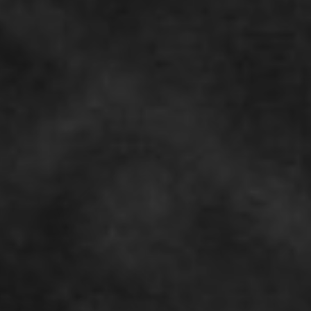
TOCA 
04
Q
05
NUESTRA HIS