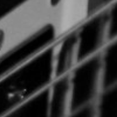
TOCA 
04
Q
05
NUESTRA HIS