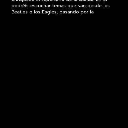
podréis escuchar temas que van desde los
Beatles o los Eagles, pasando por la
mismísima Creedence Clearwater Revival,
hasta los Ronaldos o Tequila.
Los componentes son:
Eric Mañas: Voz / guitarras
Fernando Cabrerizo: Teclas / coros
Alfredo Luna: Guitarras /coros
Francis Ramírez: Batería
Luis Almonacid: Bajo / coros
Redes sociales