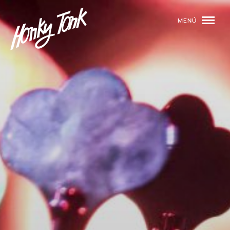
MENÚ
01
PROGRAMACIÓN
02
DJS
03
EVENTOS
04
TOCA CON NOSOTROS
05
QUIÉNES SOMOS