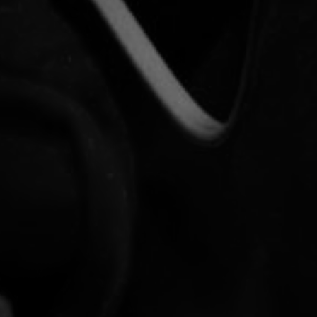
TOCA 
04
Q
05
NUESTRA HIS