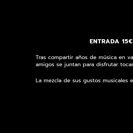
ENTRADA 15€ 
Tras compartir años de música en var
amigos se juntan para disfrutar toca
La mezcla de sus gustos musicales e
desde los Beatles o los Eagles, pasa