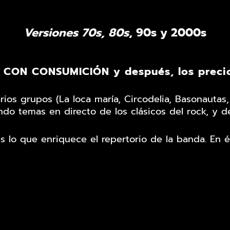
Versiones 70s, 80s
, 90s y 2000s
CON CONSUMICIÓN y después, los preci
ios grupos (La loca maría, Circodelia, Basonautas,
ndo temas en directo de los clásicos del rock, y 
s lo que enriquece el repertorio de la banda. En 
ndo por la mismísima Creedence Clearwater Revival
Los componentes son:
Eric Mañas: Voz / guitarras