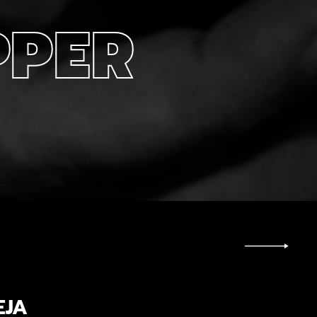
PPER
EJA