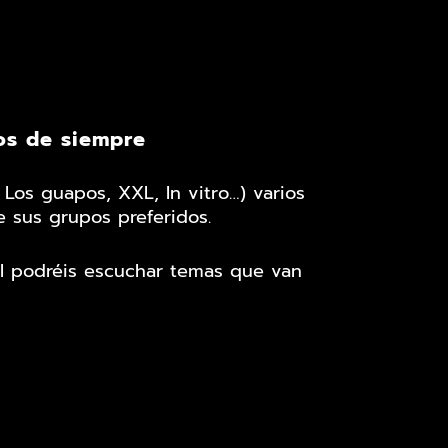
os de siempre
 Los guapos, XXL, In vitro…) varios
de sus grupos preferidos.
él podréis escuchar temas que van
, hasta los Ronaldos o Tequila.